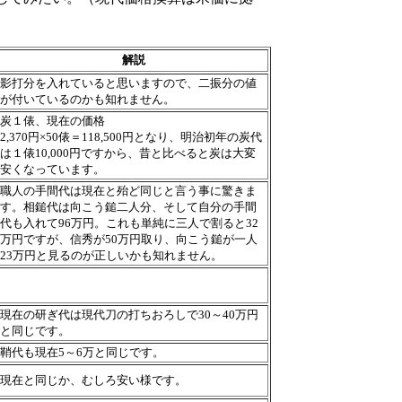
解説
影打分を入れていると思いますので、二振分の値
が付いているのかも知れません。
炭１俵、現在の価格
2,370円×50俵＝118,500円となり、明治初年の炭代
は１俵10,000円ですから、昔と比べると炭は大変
安くなっています。
職人の手間代は現在と殆ど同じと言う事に驚きま
す。相鎚代は向こう鎚二人分、そして自分の手間
代も入れて96万円。これも単純に三人で割ると32
万円ですが、信秀が50万円取り、向こう鎚が一人
23万円と見るのが正しいかも知れません。
現在の研ぎ代は現代刀の打ちおろしで30～40万円
と同じです。
鞘代も現在5～6万と同じです。
現在と同じか、むしろ安い様です。