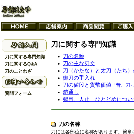
刀に関する専門知識
刀の名称
刀に関する専門知識
刀の主な刃文
刀に関するQ&A
刀（かたな）と太刀（たち）
刀のことわざ
御刀の手入れ
刀の値段と貨幣価値
「昔、刀
鎧通し
質問フォーム
鵐目、人止 ひとどめについ
刀の名称
刀には各部位に名称があります。簡単