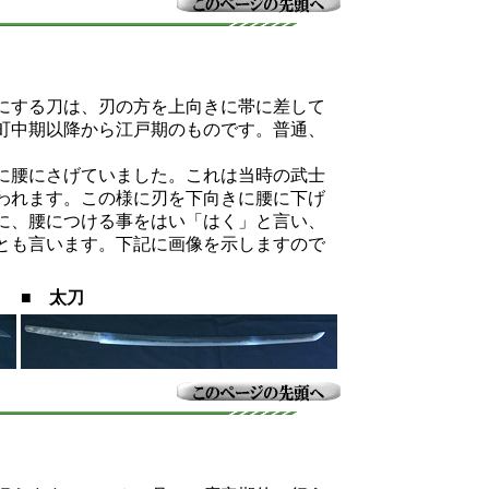
にする刀は、刃の方を上向きに帯に差して
町中期以降から江戸期のものです。普通、
に腰にさげていました。これは当時の武士
われます。この様に刃を下向きに腰に下げ
に、腰につける事をはい「はく」と言い、
とも言います。下記に画像を示しますので
■
太刀