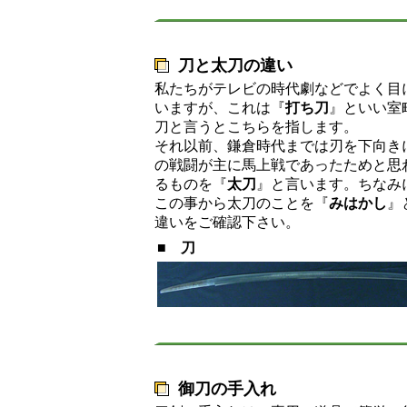
刀と太刀の違い
私たちがテレビの時代劇などでよく目
いますが、これは『
打ち刀
』といい室
刀と言うとこちらを指します。
それ以前、鎌倉時代までは刃を下向き
の戦闘が主に馬上戦であったためと思
るものを『
太刀
』と言います。ちなみ
この事から太刀のことを『
みはかし
』
違いをご確認下さい。
■
刀
御刀の手入れ