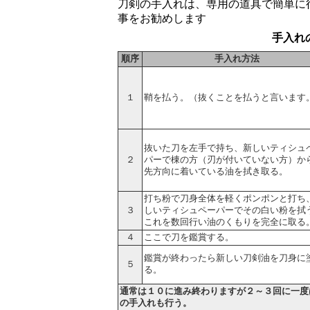
刀剣の手入れは、専用の道具で簡単に
事をお勧めします
手入れ
順序
手入れ方法
１
鞘を払う。（抜くことを払うと言います
抜いた刀を左手で持ち、新しいティシュ
２
パーで棟の方（刃が付いていない方）か
先方向に着いている油を拭き取る。
打ち粉で刀身全体を軽くポンポンと打ち
３
しいティシュペーパーでその白い粉を拭
これを数回行い油のくもりを完全に取る
４
ここで刀を鑑賞する。
鑑賞が終わったら新しい刀剣油を刀身に
５
る。
通常は１０に進み終わりますが２～３回に一度
の手入れも行う。