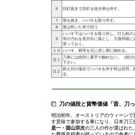
６
目釘抜きで目釘を抜き柄を外す。
７
茎を抜き、ハバキも取り外す。
８
茎は乾いた布で拭う
ハバキ下はハバキを取り外し、打ち粉の
９
等の汚れを茎方向に落とし、刀身同様に
塗っておく。
１０
ハバキ、柄等を元に戻し鞘に納める。
刀身には絶対に素手で触れない。（錆び
注１
下さい。
拵え付の場合でハバキを外す時は切羽、
注２
る。
刀の値段と貨幣価値「昔、刀っ
明治初年、オーストリアのウィーンで
す意味で参加する事になり、日本刀三
是一・固山宗次
の三人の作が選ばれた
た費用見積書が残っているので参考に