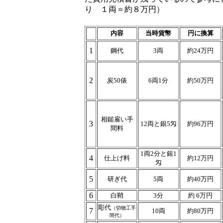
り １両＝約８万円）
内容
当時貨幣
円に換算
1
鋼代
3両
約24万円
2
炭50俵
6両1分
約50万円
相鎚雇い手
3
12両と銀5匁
約96万円
間料
1両2分と銀1
4
仕上げ料
約12万円
匁
5
研ぎ代
5両
約40万円
6
白鞘
3分
約 6万円
彫代
（切物工手
7
10両
約80万円
間代）