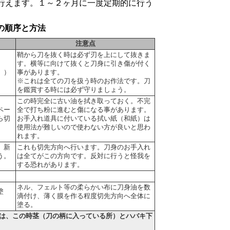
行えます。１～２ヶ月に一度定期的に行う
の順序と方法
注意点
鞘から刀を抜く時は必ず刃を上にして抜きま
す。横等に向けて抜くと刀身に引き傷が付く
。）
事があります。
※これは全ての刀を扱う時のお作法です。刀
を鑑賞する時には必ず守りましょう。
この時完全に古い油を拭き取っておく。不完
ペー
全で打ち粉に進むと傷になる事があります。
ら切
お手入れ道具に付いている拭い紙（和紙）は
使用法が難しいので使わない方が良いと思わ
れます。
、新
これも切先方向へ行います。刀身のお手入れ
う。
は全てがこの方向です。反対に行うと怪我を
。
する恐れがあります。
ネル、フェルト等の柔らかい布に刀身油を数
塗
滴付け、薄く膜を作る程度切先方向へ全体に
塗る。
は、この時茎（刀の柄に入っている所）とハバキ下