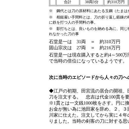
合計
38両3分
約310万円
※ 鋼代とは刀の原材料にあたる玉鋼（たまは
※
相鎚雇い手間料とは、刀の折り返し鍛錬の
に鉄を打つ人の手間料の事。
※
影打ちとは、良いものを納める為に、同じ
れなかった刀の事
石堂是一は 31両 ＝ 約310万円
固山宗次は 27両 ＝ 約216万円
石堂是一は現在購入すると約4～500万
で当時の倍位になっているようです。
次に当時のエピソードから人々の刀へ
◆江戸の初期、田宮流の居合の開祖、
刀を注文する。 忠吉は代金100貫を要
※1貫とは一文銭1000枚をさす。円に
お金が無い為に池田家を辞め、２、３
川家に仕えた。注文してから実に４年
りました。当時の剣客の刀に対する思