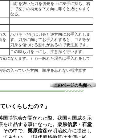
目釘を抜いた刀を切先を上に左手に持ち、右
手で左手の柄元を下方向に叩くと抜けやすく
なる。
カス
ハバキ下だけは刀身と逆方向にお手入れしま
油を
す。刀身に向けてお手入れすると、ゴミ等が
刀身を傷つける恐れがあるので要注意です。
この時も刃を上にし、注意深く行います。
の元になります。）万一触れた場合は手入れをして
鍔等の入っていた方向、順序を忘れない様注意す
ていくらしたの？」
英国博覧会が開かれた際、我国も国威を示
振を出品する事になった。
栗原信彦・石堂
。その中で、
栗原信彦
が明治政府に提出し
してみたい。（現代価格換算は米価に拠