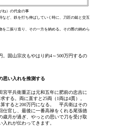
がね）の代金の事
時など、鉄を打ち伸ばしていく時に、刀匠の鎚と交互
物を二振り造り、その一方を納める。その際の納めら
円。固山宗次もやはり約4～500万円するの
の思い入れを推測する
田宮平兵衛重正は元和五年に肥前の忠吉に
求する。両に直すと25両（1両は4貫）。
換算すると200万円になる。 平兵衛はその
回仕官し、最後に一番高禄をくれる尾張徳
の歳月が過ぎ、やっとの思いで刀を受け取
い入れが伝わってきます。