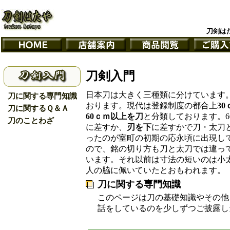
刀剣は
刀剣入門
日本刀は大きく三種類に分けています
刀に関する専門知識
おります。現代は登録制度の都合上
3
刀に関するＱ＆Ａ
60ｃｍ以上を刀
と分類しております。6
刀のことわざ
に差すか、
刃を下
に差すかで刀・太刀
ったのが室町の初期の応永頃に出現し
ので、銘の切り方も刀と太刀では違っ
います。それ以前は寸法の短いのは小
人の脇に佩いていたとおもわれます。
刀に関する専門知識
このページは刀の基礎知識やその他
話をしているのを少しずつご披露し