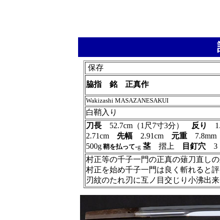
保存
脇指 銘 正真作
Wakizashi MASAZANESAKUI
白鞘入り
刀長
52.7cm（1尺7寸3分）
反り
1
2.71cm
先幅
2.91cm
元重
7.8m
500g
-
茎
摺上
目釘穴
鞘を払って
g
村正等の千子一門の正真の薙刀直しの
村正を始め千子一門は良く斬れると評
刃紋のたれ刃に互ノ目交じり小沸出来